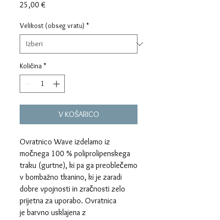
Price
25,00 €
Velikost (obseg vratu)
*
Količina
*
V KOŠARICO
Ovratnico Wave izdelamo iz
močnega 100 % poliprolipenskega
traku (gurtne), ki pa ga preoblečemo
v bombažno tkanino, ki je zaradi
dobre vpojnosti in zračnosti zelo
prijetna za uporabo. Ovratnica
je barvno usklajena z