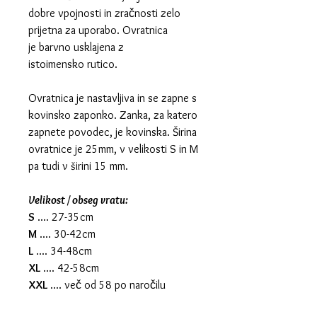
dobre vpojnosti in zračnosti zelo
prijetna za uporabo. Ovratnica
je barvno usklajena z
istoimensko rutico.
Ovratnica je nastavljiva in se zapne s
kovinsko zaponko. Zanka, za katero
zapnete povodec, je kovinska. Širina
ovratnice je 25mm, v velikosti S in M
pa tudi v širini 15 mm.
Velikost / obseg vratu:
S
.... 27-35cm
M
.... 30-42cm
L
.... 34-48cm
XL
.... 42-58cm
XXL
.... več od 58 po naročilu