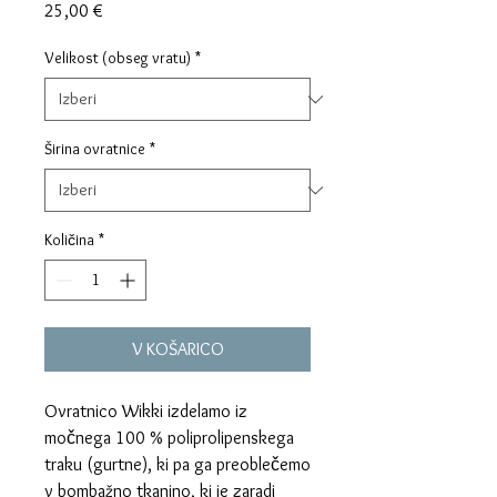
Price
25,00 €
Velikost (obseg vratu)
*
Širina ovratnice
*
Količina
*
V KOŠARICO
Ovratnico Wikki izdelamo iz
močnega 100 % poliprolipenskega
traku (gurtne), ki pa ga preoblečemo
v bombažno tkanino, ki je zaradi