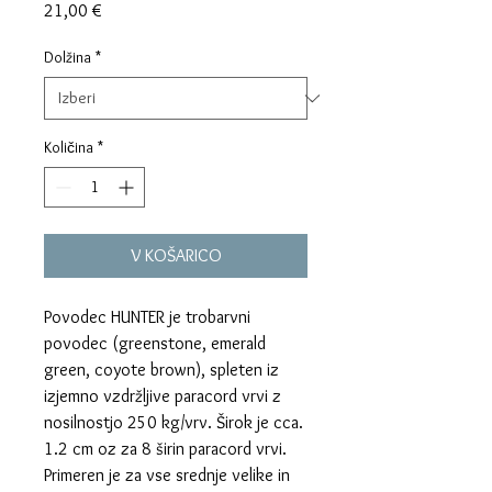
Price
21,00 €
Dolžina
*
Količina
*
V KOŠARICO
Povodec HUNTER je trobarvni
povodec (greenstone, emerald
green, coyote brown), spleten iz
izjemno vzdržljive paracord vrvi z
nosilnostjo 250 kg/vrv. Širok je cca.
1.2 cm oz za 8 širin paracord vrvi.
Primeren je za vse srednje velike in