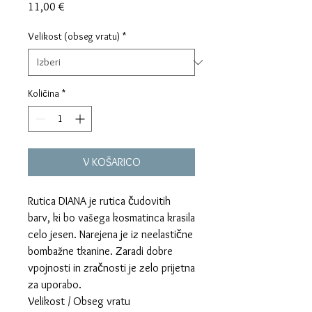
Price
11,00 €
Velikost (obseg vratu)
*
Količina
*
V KOŠARICO
Rutica DIANA je rutica čudovitih
barv, ki bo vašega kosmatinca krasila
celo jesen. Narejena je iz neelastične
bombažne tkanine. Zaradi dobre
vpojnosti in zračnosti je zelo prijetna
za uporabo.
Velikost / Obseg vratu