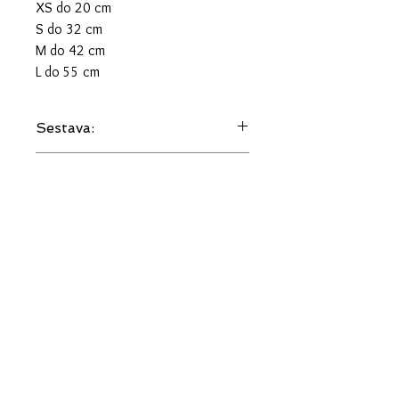
XS do 20 cm
S do 32 cm
M do 42 cm
L do 55 cm
Sestava:
100 % bombaž
Vzdrževanje:
Pranje: 40°C
Likanje: do 150°C
Kemično čiščenje: DA (profesionalno -
perkloreten)
Beljenje: NE
Šušenje v sušilcu: NE
info@jollybellas.com
Politika piškotkov
Splošni pogoji poslovanja